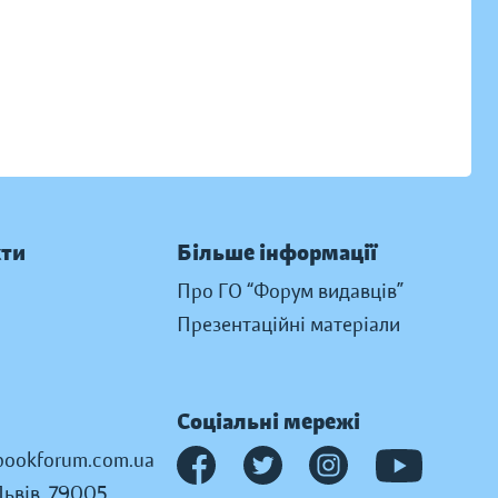
кти
Більше інформації
Про ГО “Форум видавців”
Презентаційні матеріали
Соціальні мережі
ookforum.com.ua
Львів, 79005,