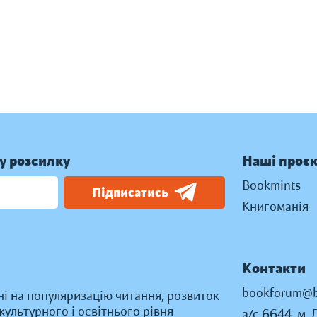
у розсилку
Наші проє
Bookmints
Підписатись
Книгоманія
Контакти
bookforum@b
ні на популяризацію читання, розвиток
ультурного і освітнього рівня
а/с 6644, м. 