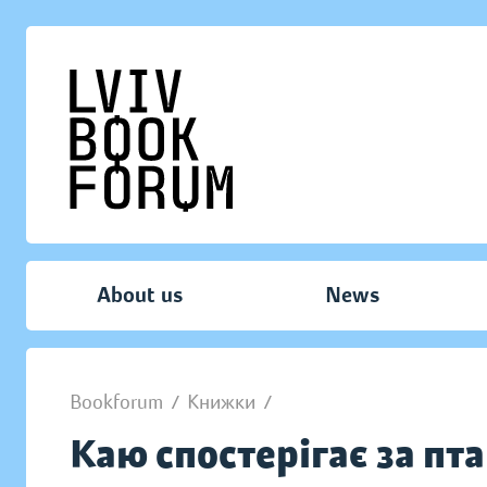
About us
News
Bookforum
/
Книжки
/
Каю спостерігає за п