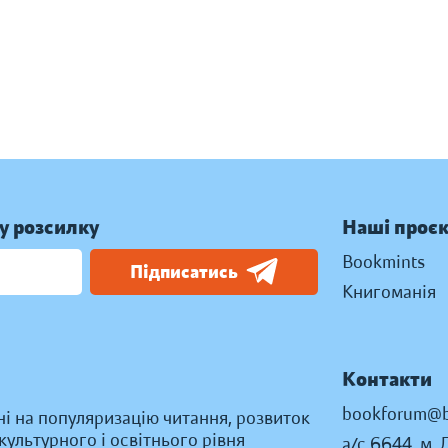
у розсилку
Наші проє
Bookmints
Підписатись
Книгоманія
Контакти
bookforum@b
ні на популяризацію читання, розвиток
ультурного і освітнього рівня
а/с 6644, м. 