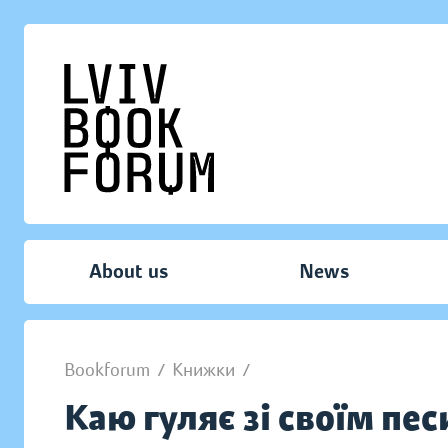
About us
News
Bookforum
/
Книжки
/
Каю гуляє зі своїм пе