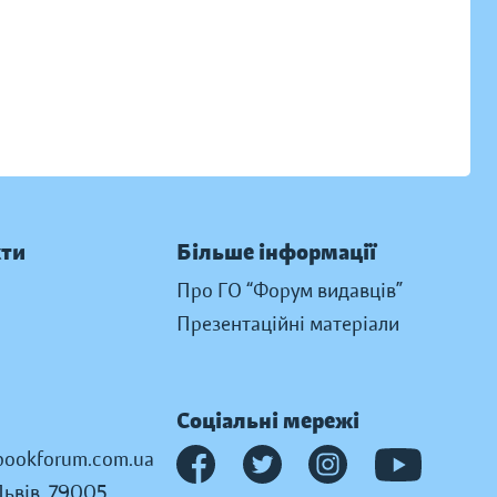
кти
Більше інформації
Про ГО “Форум видавців”
Презентаційні матеріали
Соціальні мережі
ookforum.com.ua
Львів, 79005,