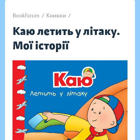
Bookforum
/
Книжки
/
Каю летить у літаку.
Мої історії