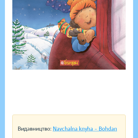
Видавництво:
Navchalna knyha – Bohdan