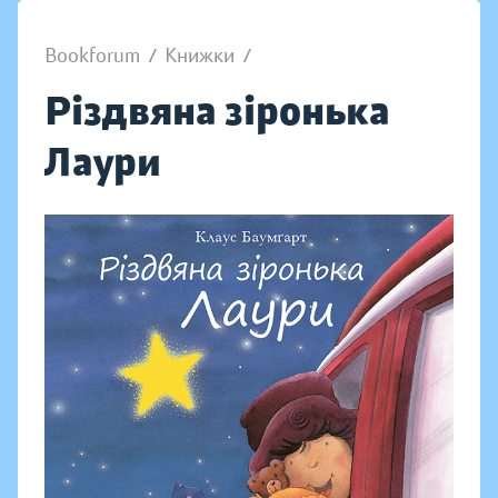
Bookforum
/
Книжки
/
Різдвяна зіронька
Лаури