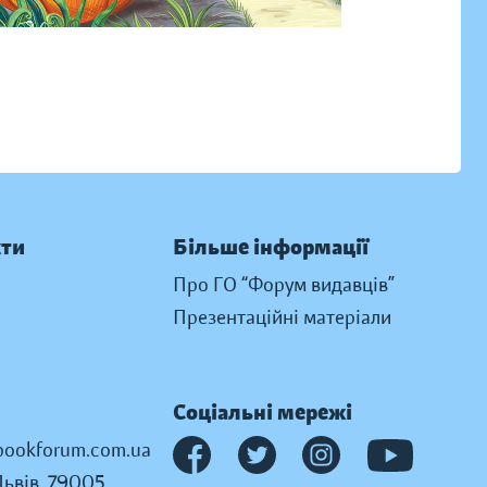
кти
Більше інформації
Про ГО “Форум видавців”
Презентаційні матеріали
Соціальні мережі
ookforum.com.ua
Львів, 79005,