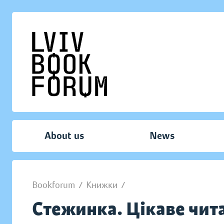
About us
News
Bookforum
/
Книжки
/
Стежинка. Цікаве чи