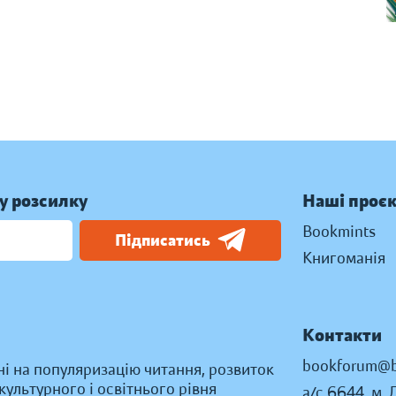
у розсилку
Наші проє
Bookmints
Підписатись
Книгоманія
Контакти
bookforum@b
ні на популяризацію читання, розвиток
ультурного і освітнього рівня
а/с 6644, м. 