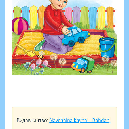
Видавництво:
Navchalna knyha – Bohdan