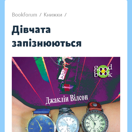
Bookforum
/
Книжки
/
Дівчата
запізнюються