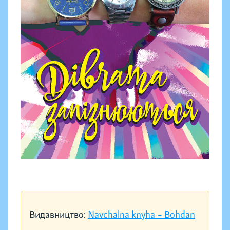
Видавництво:
Navchalna knyha – Bohdan