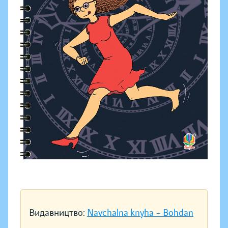
Видавництво:
Navchalna knyha – Bohdan