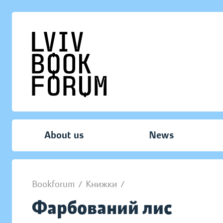
About us
News
Bookforum
/
Книжки
/
Фарбований лис