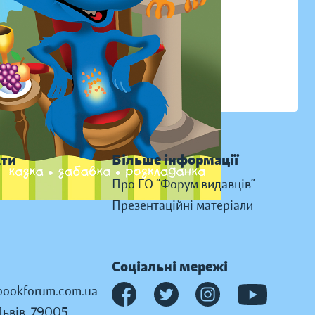
кти
Більше інформації
Про ГО “Форум видавців”
Презентаційні матеріали
Соціальні мережі
ookforum.com.ua
Львів, 79005,