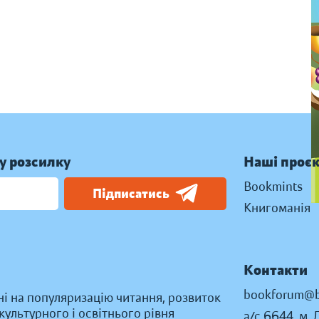
у розсилку
Наші проє
Bookmints
Підписатись
Книгоманія
Контакти
bookforum@b
ні на популяризацію читання, розвиток
ультурного і освітнього рівня
а/с 6644, м. 