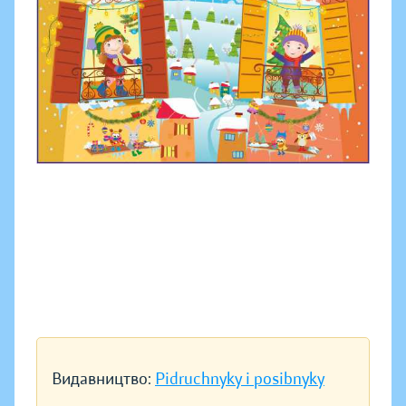
Видавництво:
Pidruchnyky i posibnyky