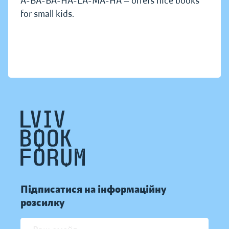
A-BA-BA-HA-LA-MA-HA — offers nice books
for small kids.
Підписатися на інформаційну
розсилку