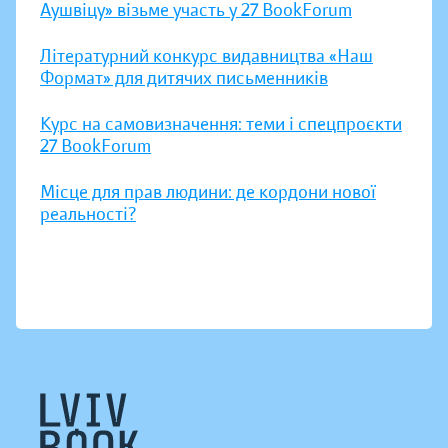
Аушвіцу» візьме участь у 27 BookForum
Літературний конкурс видавництва «Наш
Формат» для дитячих письменників
Курс на самовизначення: теми і спецпроєкти
27 BookForum
Місце для прав людини: де кордони нової
реальності?