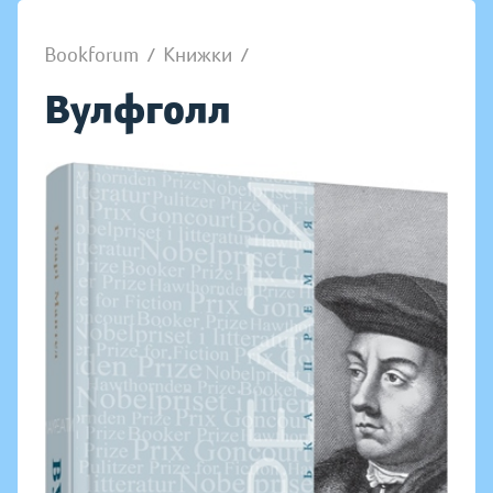
Bookforum
/
Книжки
/
Вулфголл