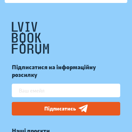
Підписатися на інформаційну
розсилку
Підписатись
Наші проєкти