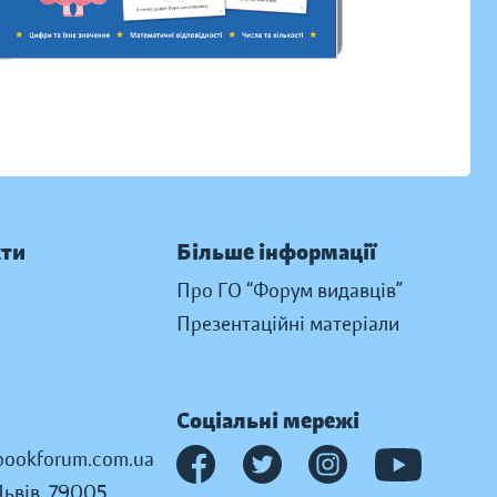
кти
Більше інформації
Про ГО “Форум видавців”
Презентаційні матеріали
Соціальні мережі
ookforum.com.ua
Львів, 79005,