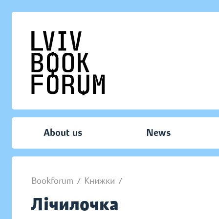
About us
News
Bookforum
/
Книжки
/
Лічилочка