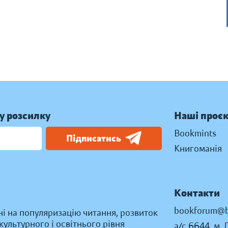
у розсилку
Наші проє
Bookmints
Підписатись
Книгоманія
Контакти
bookforum@b
ні на популяризацію читання, розвиток
ультурного і освітнього рівня
а/с 6644, м. 