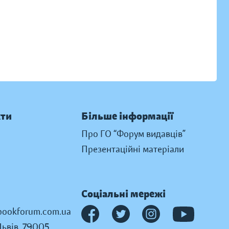
кти
Більше інформації
Про ГО “Форум видавців”
Презентаційні матеріали
Соціальні мережі
ookforum.com.ua
Львів, 79005,