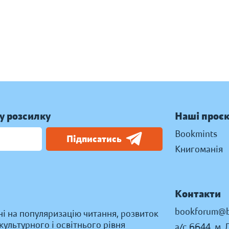
у розсилку
Наші проє
Bookmints
Підписатись
Книгоманія
Контакти
bookforum@b
ні на популяризацію читання, розвиток
ультурного і освітнього рівня
а/с 6644, м. 