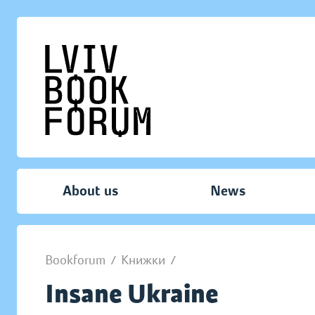
About us
News
Bookforum
/
Книжки
/
Insane Ukraine