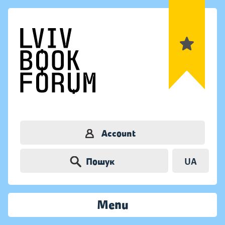
Account
Пошук
UA
Menu