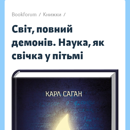
Bookforum
/
Книжки
/
Світ, повний
демонів. Наука, як
свічка у пітьмі