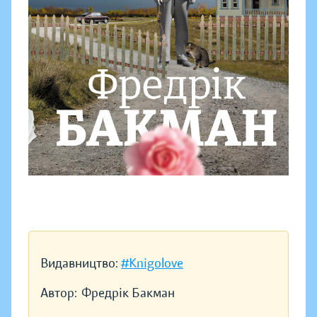
Видавництво:
#Knigolove
Автор:
Фредрік Бакман