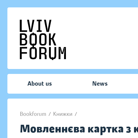
About us
News
Bookforum
/
Книжки
/
Мовленнєва картка з 