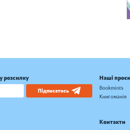
у розсилку
Наші проє
Bookmints
Підписатись
Книгоманія
Контакти