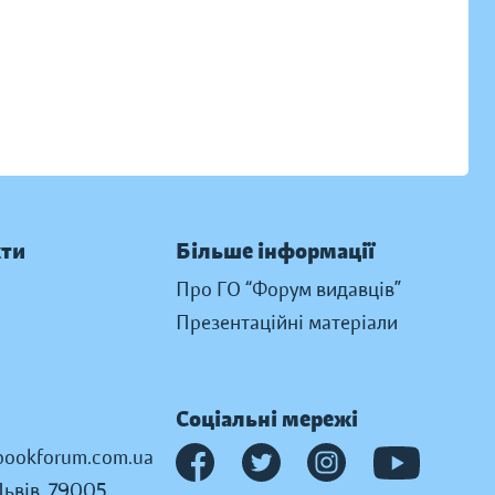
кти
Більше інформації
Про ГО “Форум видавців”
Презентаційні матеріали
Соціальні мережі
ookforum.com.ua
Львів, 79005,