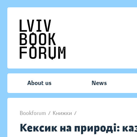
About us
News
Bookforum
/
Книжки
/
Кексик на природі: ка