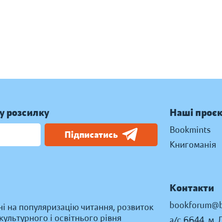
у розсилку
Наші проє
Bookmints
Підписатись
Книгоманія
Контакти
bookforum@b
ні на популяризацію читання, розвиток
ультурного і освітнього рівня
а/с 6644, м. 