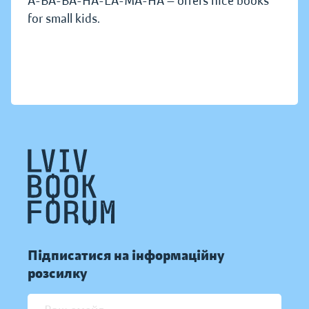
A-BA-BA-HA-LA-MA-HA — offers nice books
for small kids.
Підписатися на інформаційну
розсилку