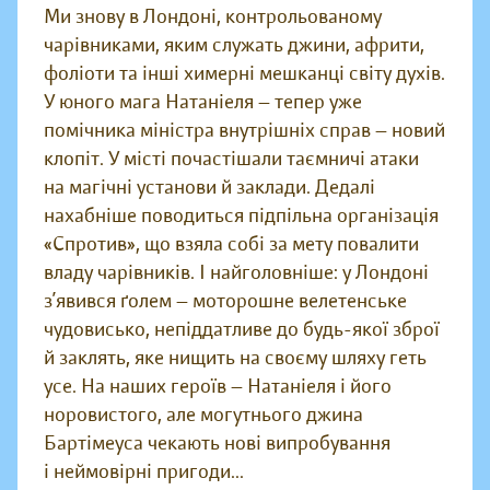
Ми знову в Лондоні, контрольованому
чарівниками, яким служать джини, африти,
фоліоти та інші химерні мешканці світу духів.
У юного мага Натаніеля — тепер уже
помічника міністра внутрішніх справ — новий
клопіт. У місті почастішали таємничі атаки
на магічні установи й заклади. Дедалі
нахабніше поводиться підпільна організація
«Спротив», що взяла собі за мету повалити
владу чарівників. І найголовніше: у Лондоні
з’явився ґолем — моторошне велетенське
чудовисько, непіддатливе до будь-якої зброї
й заклять, яке нищить на своєму шляху геть
усе. На наших героїв — Натаніеля і його
норовистого, але могутнього джина
Бартімеуса чекають нові випробування
і неймовірні пригоди...