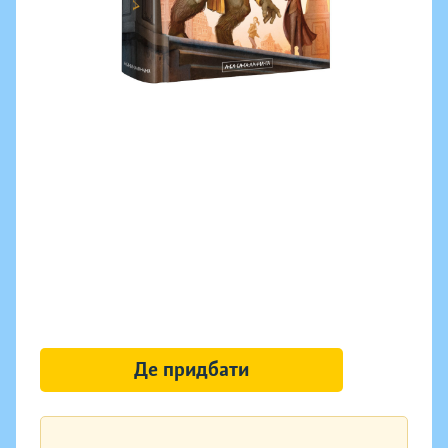
Де придбати