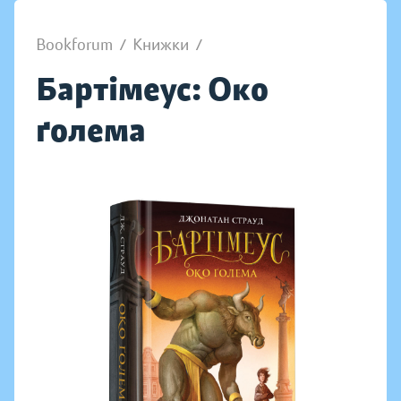
Bookforum
/
Книжки
/
Бартімеус: Око
ґолема