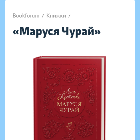
Bookforum
/
Книжки
/
«Маруся Чурай»