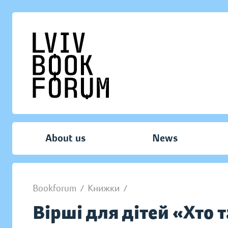
About us
News
Bookforum
/
Книжки
/
Вірші для дітей «Хто 