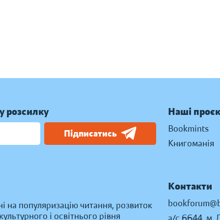
у розсилку
Наші проє
Bookmints
Підписатись
Книгоманія
Контакти
bookforum@b
ні на популяризацію читання, розвиток
ультурного і освітнього рівня
а/с 6644, м. 