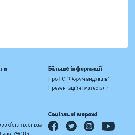
кти
Більше інформації
Про ГО “Форум видавців”
Презентаційні матеріали
Соціальні мережі
ookforum.com.ua
Львів, 79005,