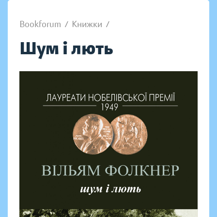
Bookforum
/
Книжки
/
Шум і лють