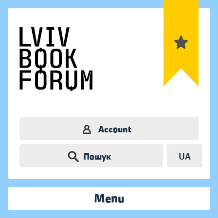
Account
Пошук
UA
Menu