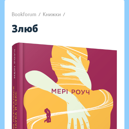
Bookforum
/
Книжки
/
Злюб