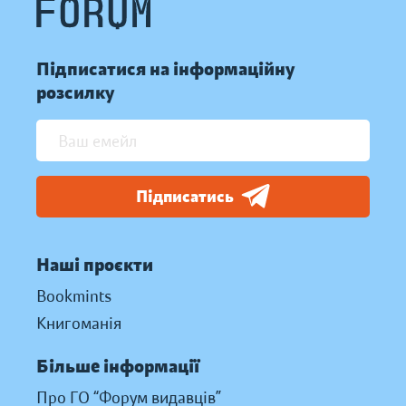
Підписатися на інформаційну
розсилку
Підписатись
Наші проєкти
Bookmints
Книгоманія
Більше інформації
Про ГО “Форум видавців”