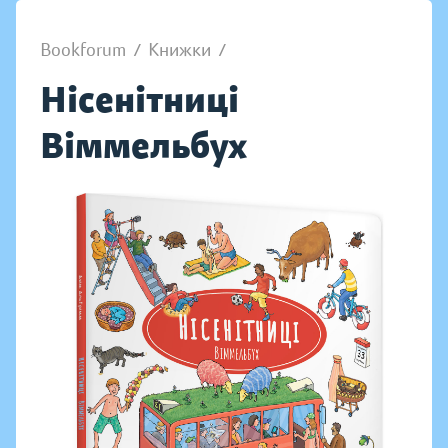
Bookforum
/
Книжки
/
Нісенітниці
Віммельбух