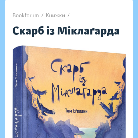
Bookforum
/
Книжки
/
Скарб із Міклаґарда