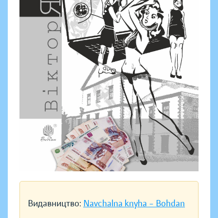
Видавництво:
Navchalna knyha – Bohdan