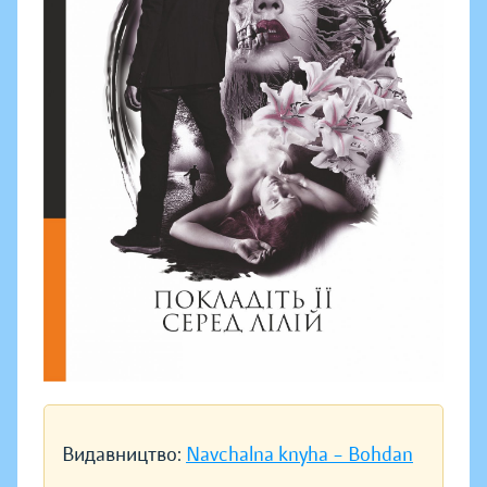
Видавництво:
Navchalna knyha – Bohdan