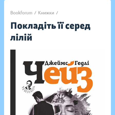
Bookforum
/
Книжки
/
Покладіть її серед
лілій