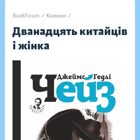
Bookforum
/
Книжки
/
Дванадцять китайців
і жінка