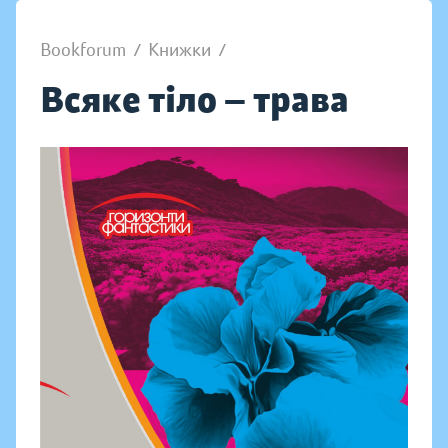
Bookforum
/
Книжки
/
Всяке тіло — трава