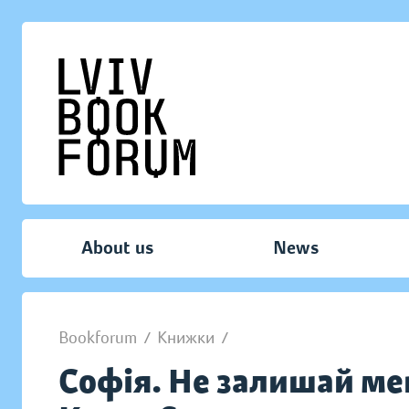
About us
News
Bookforum
/
Книжки
/
Софія. Не залишай мен