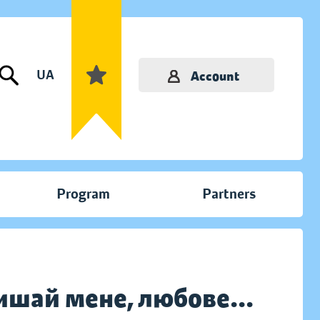
UA
Account
Program
Partners
лишай мене, любове...