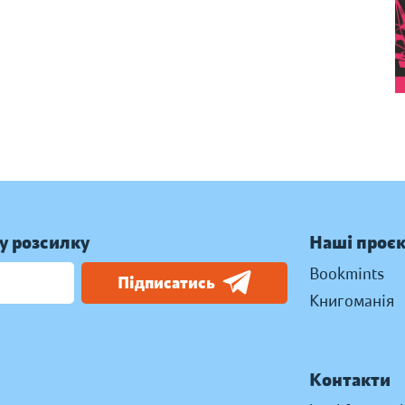
у розсилку
Наші проє
Bookmints
Підписатись
Книгоманія
Контакти