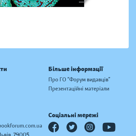
кти
Більше інформації
Про ГО “Форум видавців”
Презентаційні матеріали
Соціальні мережі
ookforum.com.ua
Львів, 79005,