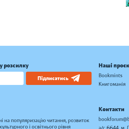
у розсилку
Наші проє
Bookmints
Підписатись
Книгоманія
Контакти
bookforum@b
ні на популяризацію читання, розвиток
ультурного і освітнього рівня
а/с 6644, м. 