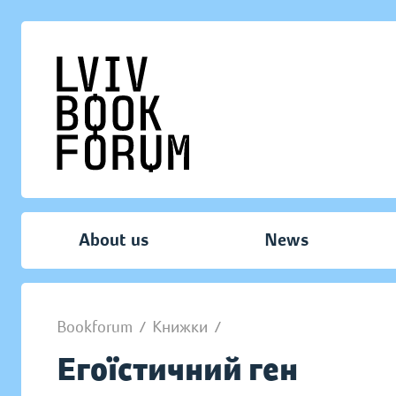
About us
News
Bookforum
/
Книжки
/
Егоїстичний ген