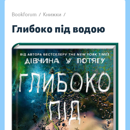
Bookforum
/
Книжки
/
Глибоко під водою