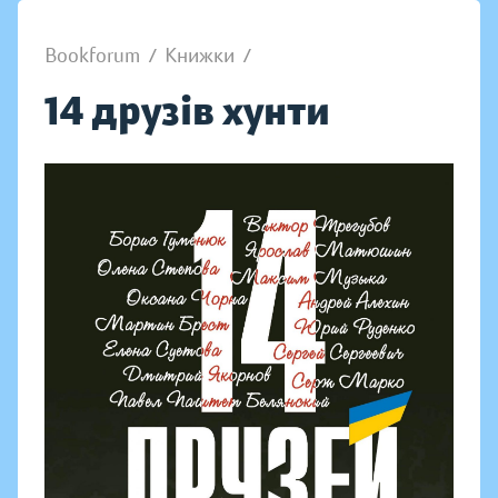
Bookforum
/
Книжки
/
14 друзів хунти