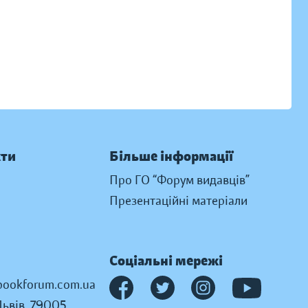
кти
Більше інформації
Про ГО “Форум видавців”
Презентаційні матеріали
Соціальні мережі
ookforum.com.ua
Львів, 79005,