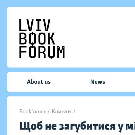
About us
News
Bookforum
/
Книжки
/
Щоб не загубитися у мі