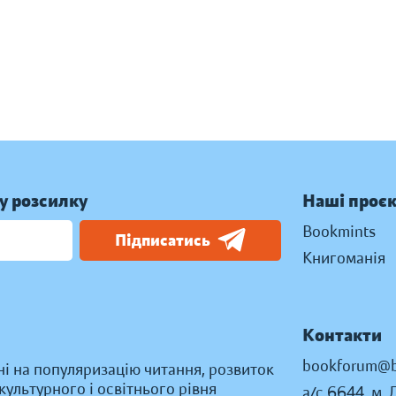
у розсилку
Наші проє
Bookmints
Підписатись
Книгоманія
Контакти
bookforum@b
ні на популяризацію читання, розвиток
ультурного і освітнього рівня
а/с 6644, м. 