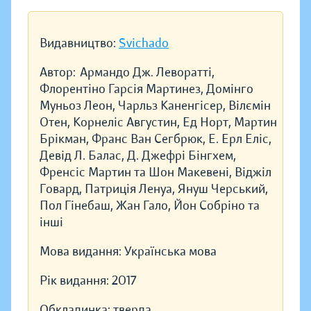
Видавництво:
Svichado
Автор:
Армандо Дж. Леворатті,
Флорентіно Гарсія Мартинез, Домінго
Муньоз Леон, Чарльз Каненгісер, Вілємін
Отен, Корнеліс Августин, Ед Норт, Мартин
Брікман, Франс Ван Сегбрюк, Е. Ерл Еліс,
Девід Л. Балас, Д. Джефрі Бінгхем,
Френсіс Мартин та Шон Макевені, Віджіл
Говард, Патриція Ленуа, Януш Черський,
Пол Гінебаш, Жан Гало, Йон Собріно та
інші
Мова видання:
Українська мова
Рік видання:
2017
Обкладинка:
тверда