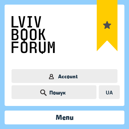
Account
Пошук
UA
Menu