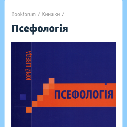
Bookforum
/
Книжки
/
Псефологія