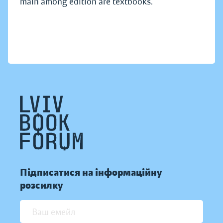
main among edition are textbooks.
Підписатися на інформаційну
розсилку