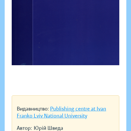
Видавництво:
Publishing centre at Ivan
Franko Lviv National University
Автор:
Юрій Шведа