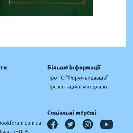
кти
Більше інформації
Про ГО “Форум видавців”
Презентаційні матеріали
Соціальні мережі
ookforum.com.ua
Львів, 79005,