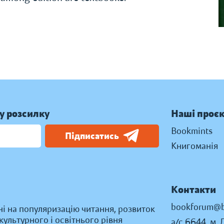
у розсилку
Наші проє
Bookmints
Підписатись
Книгоманія
Контакти
bookforum@b
ні на популяризацію читання, розвиток
ультурного і освітнього рівня
а/с 6644, м. 