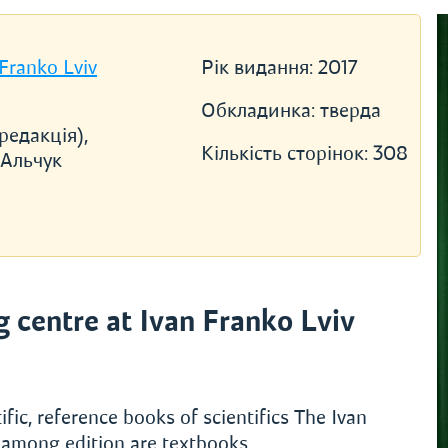
 Franko Lviv
Рік видання:
2017
Обкладинка:
тверда
едакція),
Кількість сторінок:
308
 Альчук
centre at Ivan Franko Lviv
ific, reference books of scientifics The Ivan
 among edition are textbooks.