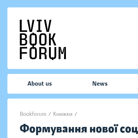
About us
News
Bookforum
/
Книжки
/
Формування нової соці