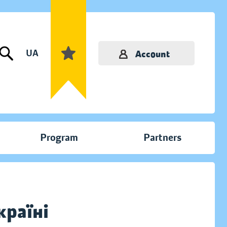
UA
Account
Program
Partners
країні