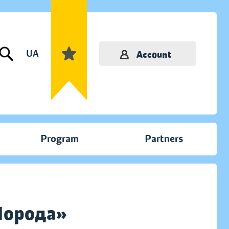
UA
Account
Program
Partners
Порода»