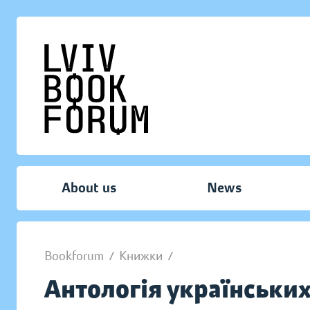
About us
News
Bookforum
/
Книжки
/
Антологія українськи