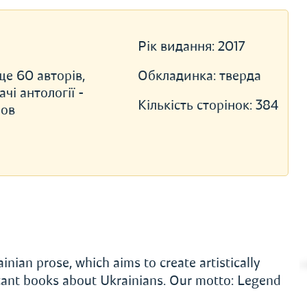
Рік видання:
2017
ще 60 авторів,
Обкладинка:
тверда
чі антології -
Кількість сторінок:
384
ров
nian prose, which aims to create artistically
nificant books about Ukrainians. Our motto: Legend