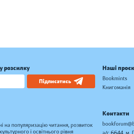
у розсилку
Наші проє
Bookmints
Підписатись
Книгоманія
Контакти
bookforum@b
ні на популяризацію читання, розвиток
ультурного і освітнього рівня
а/с 6644, м. 