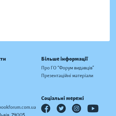
кти
Більше інформації
Про ГО “Форум видавців”
Презентаційні матеріали
Соціальні мережі
ookforum.com.ua
Львів, 79005,