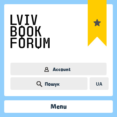
Account
Пошук
UA
Menu