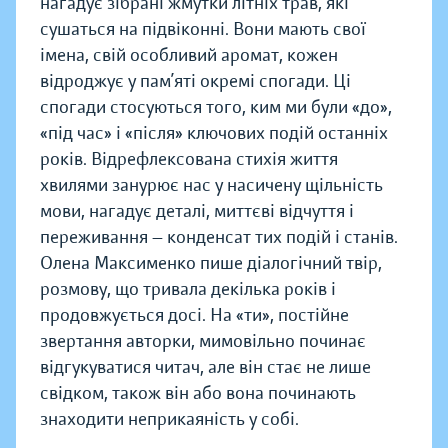
нагадує зібрані жмутки літніх трав, які
сушаться на підвіконні. Вони мають свої
імена, свій особливий аромат, кожен
відроджує у пам’яті окремі спогади. Ці
спогади стосуються того, ким ми були «до»,
«під час» і «після» ключових подій останніх
років. Відрефлексована стихія життя
хвилями занурює нас у насичену щільність
мови, нагадує деталі, миттєві відчуття і
переживання — конденсат тих подій і станів.
Олена Максименко пише діалогічний твір,
розмову, що тривала декілька років і
продовжується досі. На «ти», постійне
звертання авторки, мимовільно починає
відгукуватися читач, але він стає не лише
свідком, також він або вона починають
знаходити неприкаяність у собі.