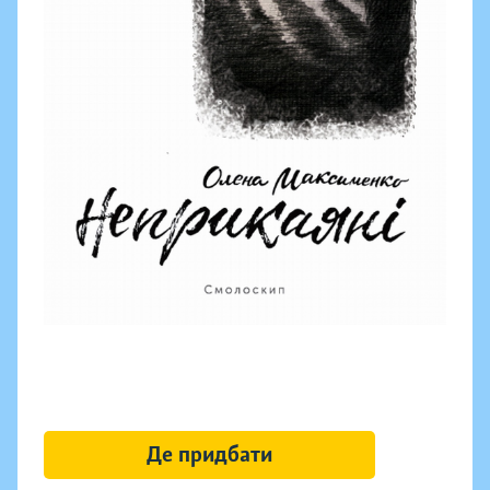
Де придбати