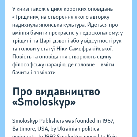
У книзі також є цикл коротких оповідань
«Тріщини», на створення якого авторку
надихнула японська культура. Йдеться про
вміння бачити прекрасне у недосконалому: у
тріщині на Царі-дзвоні або у відсутності рук
та голови у статуї Ніки Самофракійської.
Повість та оповідання створюють єдину
філософську нарацію, де головне — вміти
бачити і помічати.
Про видавництво
«Smoloskyp»
Smoloskyp Publishers was founded in 1967,
Baltimore, USA, by Ukrainian political
emigrants. In 1992 Smoloskyp moved to Kyiv,