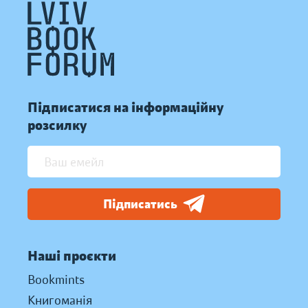
Підписатися на інформаційну
розсилку
Підписатись
Наші проєкти
Bookmints
Книгоманія