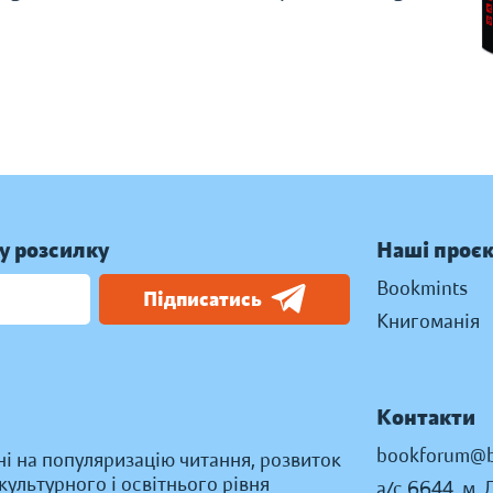
у розсилку
Наші проє
Bookmints
Підписатись
Книгоманія
Контакти
bookforum@b
ні на популяризацію читання, розвиток
ультурного і освітнього рівня
а/с 6644, м. 