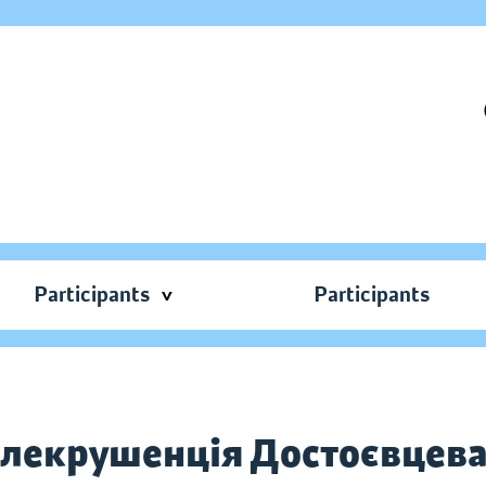
Participants
Participants
блекрушенція Достоєвцев