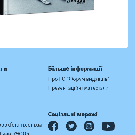
кти
Більше інформації
Про ГО “Форум видавців”
Презентаційні матеріали
Соціальні мережі
ookforum.com.ua
Львів, 79005,