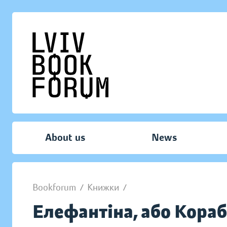
About us
News
Bookforum
/
Книжки
/
Елефантіна, або Кора