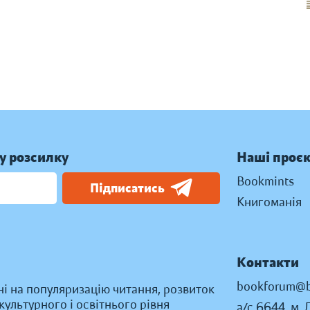
у розсилку
Наші проє
Bookmints
Підписатись
Книгоманія
Контакти
bookforum@b
ні на популяризацію читання, розвиток
ультурного і освітнього рівня
а/с 6644, м. 