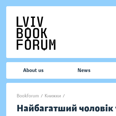
About us
News
Bookforum
/
Книжки
/
Найбагатший чоловік 