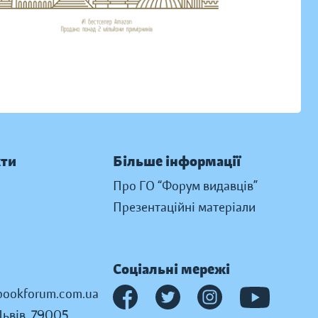
кти
Більше інформації
Про ГО “Форум видавців”
Презентаційні матеріали
Соціальні мережі
ookforum.com.ua
Львів, 79005,