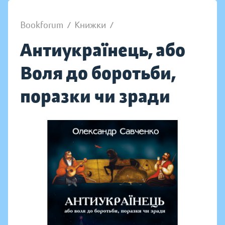
Bookforum
/
Книжки
/
Антиукраїнець, або
Воля до боротьби,
поразки чи зради