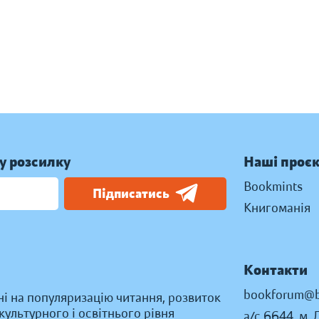
у розсилку
Наші проє
Bookmints
Підписатись
Книгоманія
Контакти
bookforum@b
ні на популяризацію читання, розвиток
ультурного і освітнього рівня
а/с 6644, м. 