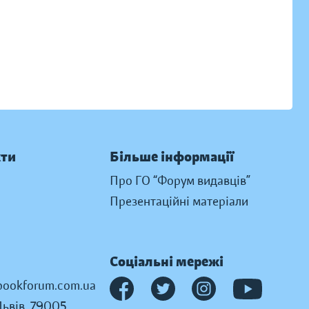
кти
Більше інформації
Про ГО “Форум видавців”
Презентаційні матеріали
Соціальні мережі
ookforum.com.ua
Львів, 79005,