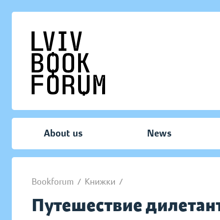
About us
News
Bookforum
/
Книжки
/
Путешествие дилетан